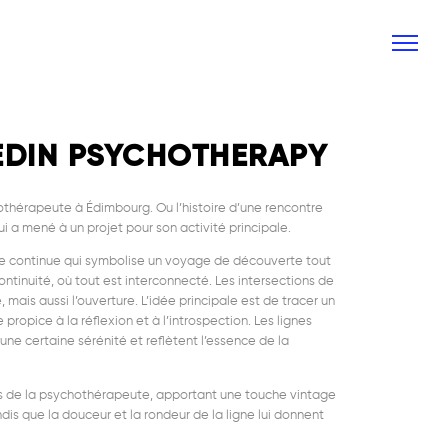
EDIN PSYCHOTHERAPY
thérapeute à Édimbourg. Ou l’histoire d’une rencontre
i a mené à un projet pour son activité principale.
e continue qui symbolise un voyage de découverte tout
tinuité, où tout est interconnecté. Les intersections de
é, mais aussi l’ouverture. L’idée principale est de tracer un
propice à la réflexion et à l’introspection. Les lignes
une certaine sérénité et reflètent l’essence de la
les de la psychothérapeute, apportant une touche vintage
dis que la douceur et la rondeur de la ligne lui donnent