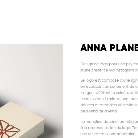
ANNA PLAN
Design de logo pour une psycho
d’une créatrice via Instagram qu
Le logo est composé d’une lign
en évoquant un sentiment de con
la ligne reflètent la vulnérabilit
chemin vers du mieux, une route 
douces et arrondies véhiculent 
personnalité d’Anna.
La monoline dessine les initia
à la représentation du logo. Tan
une allure très contemporaine.